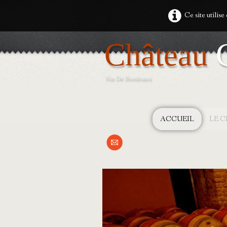
Ce site utilise
Château
C
Vin De Bordeaux
ACCUEIL
LE 